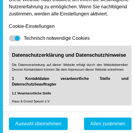
Rechtsanwalt Ralf Hummel, Vorsitzender von
Nutzererfahrung zu ermöglichen. Wenn Sie nachfolgend
Haus & Grund Speyer, zu Handwerkern im Haus:
zustimmen, werden alle Einstellungen aktiviert.
Das sollten Eigentümer bei Auftrag und Vertrag
beachten
Cookie-Einstellungen
Technisch notwendige Cookies
Datenschutzerklärung und Datenschutzhinweise
Die Datenverarbeitung auf dieser Website erfolgt durch den Websitebetreiber.
Dessen Kontaktdaten können Sie dem Impressum dieser Website entnehmen.
1 Kontaktdaten verantwortliche Stelle und
Datenschutzbeauftragter
Bitte klicken, um das Video zu laden. Ihre IP-Adresse
wird an YouTube übermittelt.
1.1 Verantwortliche Stelle
Haus & Grund Speyer e.V.
Weitere Videos von Haus & Grund Experten zu
Rulandstraße 6
verschiedenen Themen rund um das Eigentum und die
67346 Speyer
Vermietung finden Sie auch
auf dem YouTube-Kanal von
Telefon: 0 62 32 / 67 33-0
Auswahl übernehmen
Allen zustimmen
Haus & Grund Rheinland-Pfalz
.
Fax: 0 62 32 / 67 33-33
service@haus-und-grund-speyer.de
Mail: