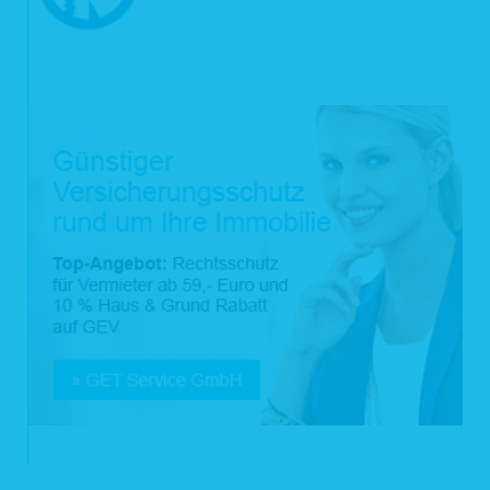
umfassen. Im Rahmen Ihrer Bewerbung werden die von Ihnen zur Verfügung
gestellten Daten bei den Stellen verarbeitet, die den Bewerbungsprozess bei uns
begleiten (z.B. Personalabteilung, Fachabteilungsleitung).
Personenbezogene Daten von Beschäftigten verarbeiten wir für Zwecke des
Beschäftigungsverhältnisses, wenn dies für die Entscheidung über die
Begründung eines Beschäftigungsverhältnisses oder nach Begründung des
Beschäftigungsverhältnisses für dessen Durchführung oder Beendigung oder
zur Ausübung oder Erfüllung der sich aus einem Gesetz ergebenden Rechte und
Pflichten erforderlich ist.
2.3 Gesetzliche Vorgaben (Art. 6 Abs. 1c DS-GVO)
Aufgrund rechtlicher Verpflichtung erfolgt eine Datenverarbeitung z.B. für Zwecke
der Betrugs- und Geldwäscheprävention, Erfüllung steuerrechtlicher Kontroll-
und Meldepflichten und der Auskunft an Behörden.
2.4 Interessenabwägung (Art. 6 Abs. 1f DS-GVO)
Zur Wahrung berechtigter Interessen von uns oder Dritten erfolgt darüber hinaus
eine Datenverarbeitung für bestimmte Zwecke nach vorheriger
Interessenabwägung, z.B. zur Sicherstellung des Hausrechts, Wahrung
rechtlicher Ansprüche, Aufklärung von Straftaten, Ermittlung von Ausfallrisiken,
optimierten Produktentwicklung, optimierten Kundenansprache zu
Werbezwecken, optimierten Bedarfsplanung oder zur Sicherstellung der
Datensicherheit.
3 Weitergehende Datenverarbeitung im Rahmen der