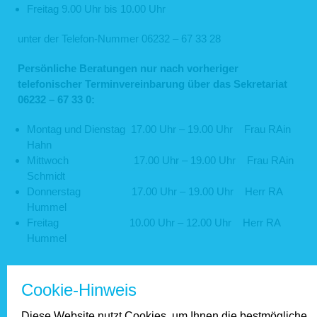
Freitag 9.00 Uhr bis 10.00 Uhr
unter der Telefon-Nummer 06232 – 67 33 28
Persönliche Beratungen nur nach vorheriger
telefonischer Terminvereinbarung über das Sekretariat
06232 – 67 33 0:
Montag und Dienstag 17.00 Uhr – 19.00 Uhr Frau RAin
Hahn
Mittwoch 17.00 Uhr – 19.00 Uhr Frau RAin
Schmidt
Donnerstag 17.00 Uhr – 19.00 Uhr Herr RA
Hummel
Freitag 10.00 Uhr – 12.00 Uhr Herr RA
Hummel
Cookie-Hinweis
Haus & Grund TV:
Diese Website nutzt Cookies, um Ihnen die bestmögliche