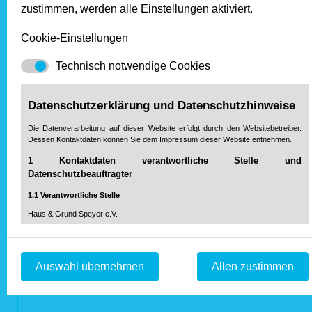
zustimmen, werden alle Einstellungen aktiviert.
Cookie-Einstellungen
Technisch notwendige Cookies
Datenschutzerklärung und Datenschutzhinweise
Die Datenverarbeitung auf dieser Website erfolgt durch den Websitebetreiber.
Dessen Kontaktdaten können Sie dem Impressum dieser Website entnehmen.
1 Kontaktdaten verantwortliche Stelle und
Datenschutzbeauftragter
1.1 Verantwortliche Stelle
Haus & Grund Speyer e.V.
Rulandstraße 6
67346 Speyer
Telefon: 0 62 32 / 67 33-0
Auswahl übernehmen
Allen zustimmen
Fax: 0 62 32 / 67 33-33
service@haus-und-grund-speyer.de
Mail:
1.2 Datenschutzbeauftragter