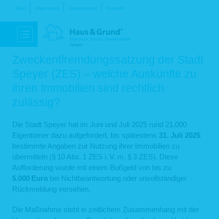
Navigation
Start
Impressum
Datenschutz
Kontakt
überspringen
Zweckentfremdungssatzung der Stadt
Speyer (ZES) – welche Auskünfte zu
ihren Immobilien sind rechtlich
zulässig?
Die Stadt Speyer hat im Juni und Juli 2025 rund 21.000
Eigentümer dazu aufgefordert, bis spätestens
31. Juli 2025
bestimmte Angaben zur Nutzung ihrer Immobilien zu
übermitteln (§ 10 Abs. 1 ZES i. V. m. § 3 ZES). Diese
Aufforderung wurde mit einem Bußgeld von bis zu
5.000 Euro
bei Nichtbeantwortung oder unvollständiger
Rückmeldung versehen.
Die Maßnahme steht in zeitlichem Zusammenhang mit der