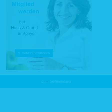
2.4 Interessenabwägung (Art. 6 Abs. 1f DS-GVO)
Zur Wahrung berechtigter Interessen von uns oder Dritten erfolgt darüber hinaus
eine Datenverarbeitung für bestimmte Zwecke nach vorheriger
Interessenabwägung, z.B. zur Sicherstellung des Hausrechts, Wahrung
rechtlicher Ansprüche, Aufklärung von Straftaten, Ermittlung von Ausfallrisiken,
optimierten Produktentwicklung, optimierten Kundenansprache zu
Werbezwecken, optimierten Bedarfsplanung oder zur Sicherstellung der
Datensicherheit.
3 Weitergehende Datenverarbeitung im Rahmen der
Webseitennutzung
3.1 Pseudonymisierte Nutzung der Internetseite
Sie können unsere Internetseiten grundsätzlich besuchen, ohne uns
personenbezogene Daten mitzuteilen. Pseudonymisierte Nutzungsdaten werden
nicht mit den Daten des Trägers des Pseudonyms zusammengeführt. Eine
Erstellung von pseudonymen Nutzungsprofilen findet nicht statt.
Zum Seitenanfang
3.2 Statistische Auswertung der Besuche dieser Internetseite
Wir erheben, verarbeiten und speichern bei dem Aufruf dieser Internetseite oder
einzelner Dateien der Internetseite folgende Daten: IP-Adresse, Webseite, von
der aus die Datei abgerufen wurde, Name der Datei, Datum und Uhrzeit des
Abrufs, übertragene Datenmenge und Meldung über den Erfolg des Abrufs (sog.
Web-Log). Diese Zugriffsdaten verwenden wir ausschließlich in nicht