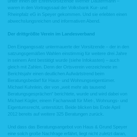
unter ihnen der Ehrenvorsitzende Werner Dautermann –
waren in den Vortragssaal der Volksbank Kur- und
Rheinpfalz eG in Speyer gekommen. Und sie erlebten einen
abwechslungsreichen und informativen Abend.
Der drittgrößte Verein im Landesverband
Den Eingangssatz untermauerte der Vorsitzende – der in den
satzungsgemäßen Wahlen einstimmig für weitere drei Jahre
in seinem Amt bestätigt wurde (siehe Infokasten) – auch
gleich mit Zahlen. Denn der Ortsverein verzeichnete im
Berichtsjahr einen deutlichen Aufwärtstrend beim
Beratungsbedarf für Haus- und Wohnungseigentümer.
Michael Kuhnlein, der von „weit mehr als tausend
Beratungsgesprächen“ berichtete, wurde und wird dabei von
Michael Kügler, einem Fachanwalt für Miet-, Wohnungs- und
Eigentumsrecht, unterstützt. Beide blicken bis Ende April
2012 bereits auf weitere 325 Beratungen zurück.
Und dass das Beratungsangebot von Haus & Grund Speyer
eine solch große Nachfrage erfährt, liegt nicht zuletzt daran,