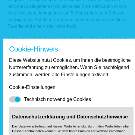
nächste Ausflugstermin inklusive des Ziels steht auch schon
fest: In diesem Jahr geht es am 5. September zum Schloss
Ludwigsburg. Auf dem Programm stehen ferner das Schloss
Favorite und eine Visite in Marbach.
Ehrengast und Festredner der Jahreshauptversammlung war
der Vorsitzende des Landesverbandes und Verbandsdirektor
Cookie-Hinweis
Ass. jur. Manfred Leyendecker. In seinen Ausführungen
widmete er sich der Berechnung der Wohnfläche, der neuen
Diese Website nutzt Cookies, um Ihnen die bestmögliche
Trinkwasserverordnung und dem seit 2007 geltenden
Nutzererfahrung zu ermöglichen. Wenn Sie nachfolgend
Energieausweis.
zustimmen, werden alle Einstellungen aktiviert.
Zurück
Cookie-Einstellungen
Unsere Partner
Technisch notwendige Cookies
Datenschutzerklärung und Datenschutzhinweise
Die Datenverarbeitung auf dieser Website erfolgt durch den Websitebetreiber.
Dessen Kontaktdaten können Sie dem Impressum dieser Website entnehmen.